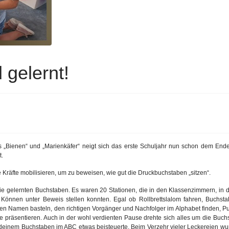
 gelernt!
s „Bienen“ und „Marienkäfer“ neigt sich das erste Schuljahr nun schon dem Ende 
t.
Kräfte mobilisieren, um zu beweisen, wie gut die Druckbuchstaben „sitzen“.
ie gelernten Buchstaben. Es waren 20 Stationen, die in den Klassenzimmern, in 
önnen unter Beweis stellen konnten. Egal ob Rollbrettslalom fahren, Buchst
en Namen basteln, den richtigen Vorgänger und Nachfolger im Alphabet finden, Pu
ne präsentieren. Auch in der wohl verdienten Pause drehte sich alles um die Buc
deinem Buchstaben im ABC etwas beisteuerte. Beim Verzehr vieler Leckereien wur