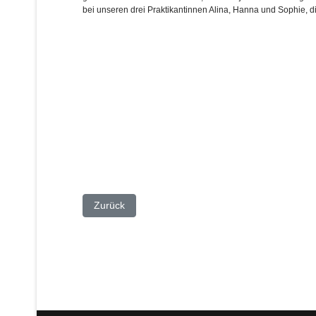
bei unseren drei Praktikantinnen Alina, Hanna und Sophie, di
Vorheriger Beitrag: Bundesjugendspiele 2025 – Di
Zurück