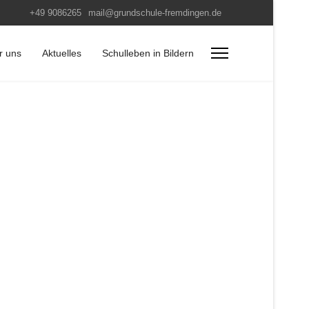
+49 9086265
mail@grundschule-fremdingen.de
r uns
Aktuelles
Schulleben in Bildern