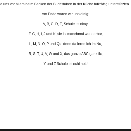
e uns vor allem beim Backen der Buchstaben in der Küche tatkräftig unterstützten.
Am Ende waren wir uns einig:
A, B, C, D, E, Schule ist okay,
F, G, H, I, J und K, sie ist manchmal wunderbar,
L, M, N, O, P und Qu, denn da lerne ich im Nu,
R, S, T, U, V, W und X, das ganze ABC ganz fix,
Y und Z Schule ist echt nett!
eses Jahr in der Halle!